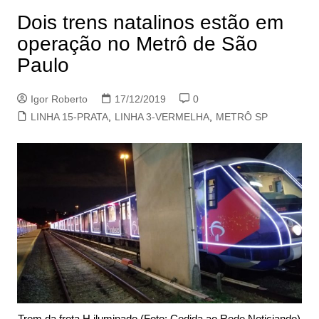
Dois trens natalinos estão em
operação no Metrô de São
Paulo
Igor Roberto
17/12/2019
0
LINHA 15-PRATA
,
LINHA 3-VERMELHA
,
METRÔ SP
Trem da frota H iluminado (Foto: Cedida ao Rede Noticiando)