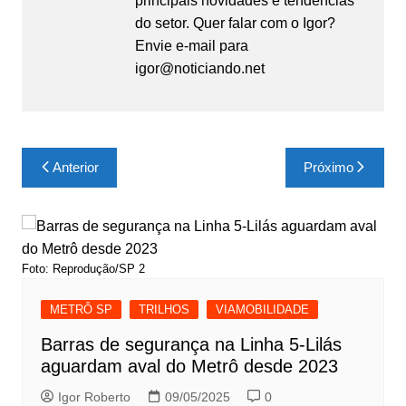
principais novidades e tendências
do setor. Quer falar com o Igor?
Envie e-mail para
igor@noticiando.net
Navegação
Anterior
Próximo
de
Post
Foto: Reprodução/SP 2
METRÔ SP
TRILHOS
VIAMOBILIDADE
Barras de segurança na Linha 5-Lilás
aguardam aval do Metrô desde 2023
Igor Roberto
09/05/2025
0