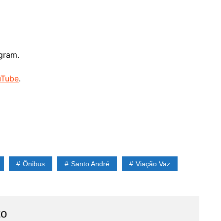
gram.
uTube
.
Ônibus
Santo André
Viação Vaz
to