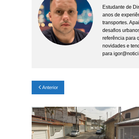
Estudante de Di
anos de experiê
transportes. Apa
desafios urbanos
referência para
novidades e tend
para
igor@notic
Navegação
Anterior
de
Post