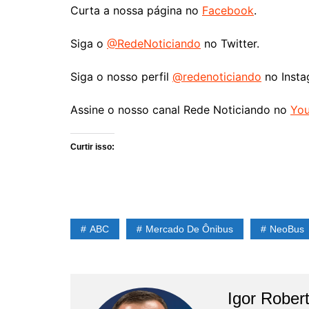
Curta a nossa página no
Facebook
.
Siga o
@RedeNoticiando
no Twitter.
Siga o nosso perfil
@redenoticiando
no Insta
Assine o nosso canal Rede Noticiando no
Yo
Curtir isso:
ABC
Mercado De Ônibus
NeoBus
Igor Rober