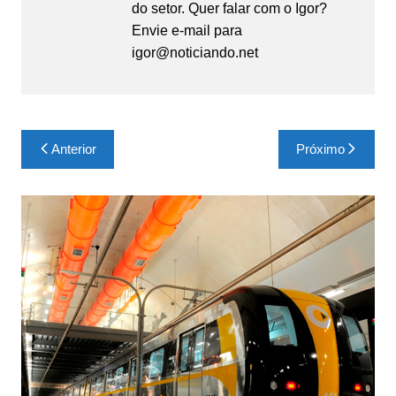
do setor. Quer falar com o Igor?
Envie e-mail para
igor@noticiando.net
Navegação
Anterior
Próximo
de
Post