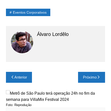
Eventos Corporativos
Álvaro Lordêlo
Navegação
Anterior
Próximo
de
Post
Foto: Reprodução