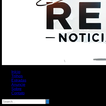
Início
Trilhos
Estradas
Anuncie
Sobre
Contato