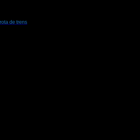
ota de trens
com 100% da frota de trens