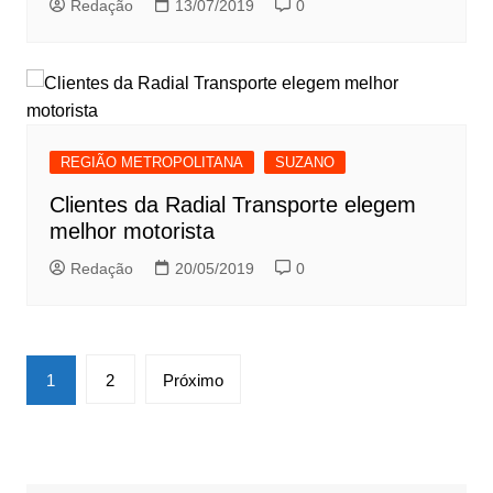
Redação
13/07/2019
0
REGIÃO METROPOLITANA
SUZANO
Clientes da Radial Transporte elegem
melhor motorista
Redação
20/05/2019
0
Paginação
1
2
Próximo
de
posts