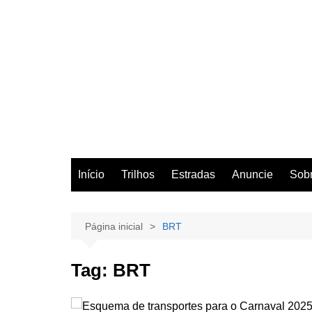
Início
Trilhos
Estradas
Anuncie
Sob
Página inicial
BRT
Tag:
BRT