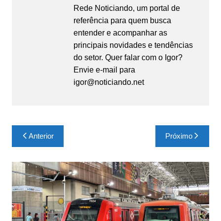
Rede Noticiando, um portal de
referência para quem busca
entender e acompanhar as
principais novidades e tendências
do setor. Quer falar com o Igor?
Envie e-mail para
igor@noticiando.net
Navegação
Anterior
Próximo
de
Post