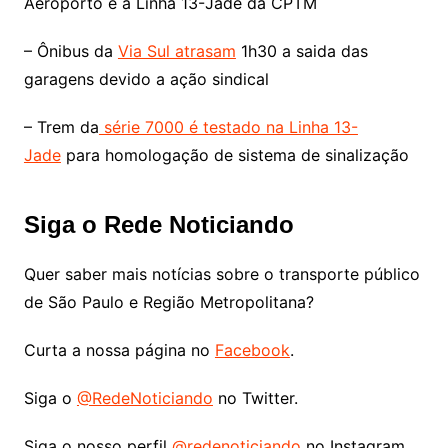
Aeroporto e a Linha 13-Jade da CPTM
– Ônibus da
Via Sul atrasam
1h30 a saida das
garagens devido a ação sindical
– Trem da
série 7000 é testado na Linha 13-
Jade
para homologação de sistema de sinalização
Siga o Rede Noticiando
Quer saber mais notícias sobre o transporte público
de São Paulo e Região Metropolitana?
Curta a nossa página no
Facebook
.
Siga o
@RedeNoticiando
no Twitter.
Siga o nosso perfil
@redenoticiando
no Instagram.