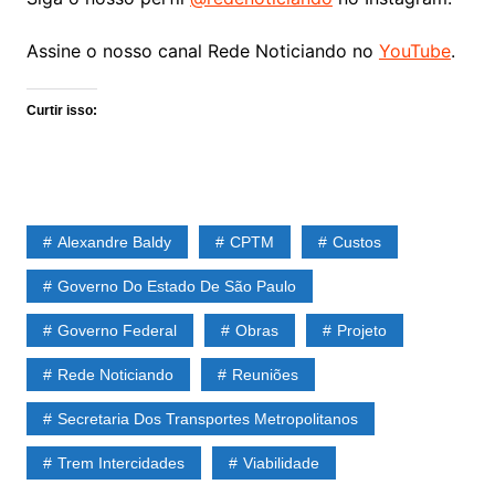
Assine o nosso canal Rede Noticiando no
YouTube
.
Curtir isso:
Alexandre Baldy
CPTM
Custos
Governo Do Estado De São Paulo
Governo Federal
Obras
Projeto
Rede Noticiando
Reuniões
Secretaria Dos Transportes Metropolitanos
Trem Intercidades
Viabilidade