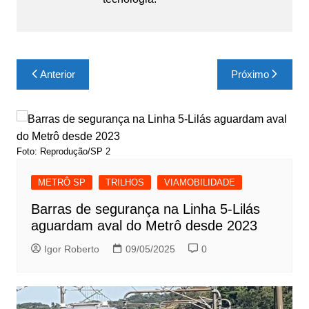
Navegação
Anterior
Próximo
de
Post
Foto: Reprodução/SP 2
METRÔ SP
TRILHOS
VIAMOBILIDADE
Barras de segurança na Linha 5-Lilás
aguardam aval do Metrô desde 2023
Igor Roberto
09/05/2025
0