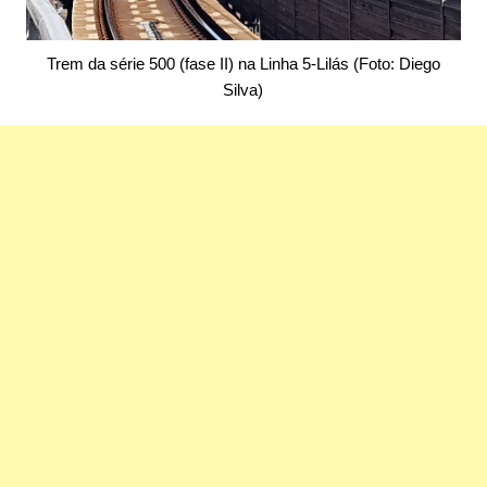
Trem da série 500 (fase II) na Linha 5-Lilás (Foto: Diego
Silva)