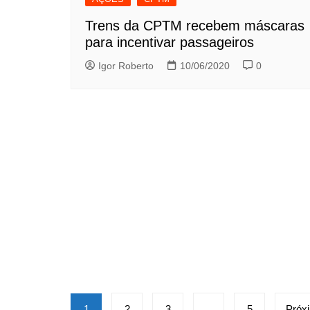
Trens da CPTM recebem máscaras
para incentivar passageiros
Igor Roberto
10/06/2020
0
Paginação
1
2
3
…
5
Próx