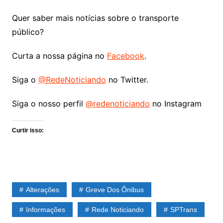
Quer saber mais notícias sobre o transporte
público?
Curta a nossa página no
Facebook
.
Siga o
@RedeNoticiando
no Twitter.
Siga o nosso perfil
@redenoticiando
no Instagram
Curtir isso:
Alterações
Greve Dos Ônibus
Informações
Rede Noticiando
SPTrans