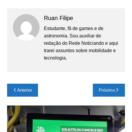
Ruan Filipe
Estudante, fã de games e de
astronomia. Sou auxiliar de
redação do Rede Noticiando e aqui
trarei assuntos sobre mobilidade e
tecnologia.
Navegação
Anterior
Próximo
de
Post