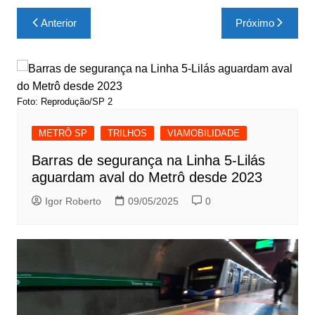
Navegação
Anterior
Próximo
de
Post
Foto: Reprodução/SP 2
METRÔ SP
TRILHOS
VIAMOBILIDADE
Barras de segurança na Linha 5-Lilás
aguardam aval do Metrô desde 2023
Igor Roberto
09/05/2025
0