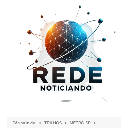
Ir
para
o
conteúdo
Página inicial
TRILHOS
METRÔ SP