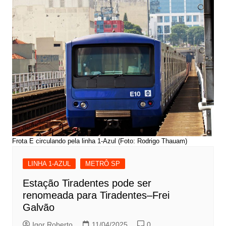
Frota E circulando pela linha 1-Azul (Foto: Rodrigo Thauam)
LINHA 1-AZUL
METRÔ SP
Estação Tiradentes pode ser
renomeada para Tiradentes–Frei
Galvão
Igor Roberto
11/04/2025
0