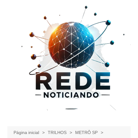
Ir
para
o
conteúdo
Página inicial
TRILHOS
METRÔ SP