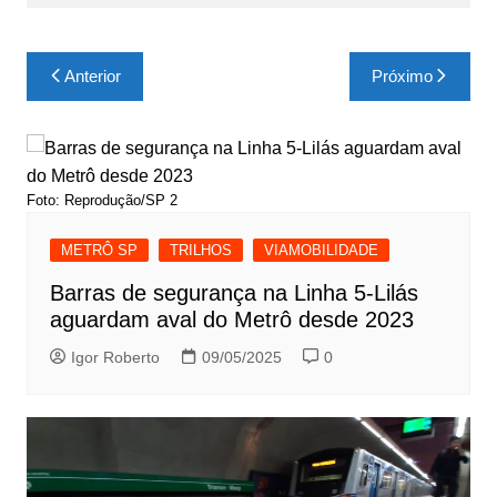
Navegação
Anterior
Próximo
de
Post
Foto: Reprodução/SP 2
METRÔ SP
TRILHOS
VIAMOBILIDADE
Barras de segurança na Linha 5-Lilás
aguardam aval do Metrô desde 2023
Igor Roberto
09/05/2025
0