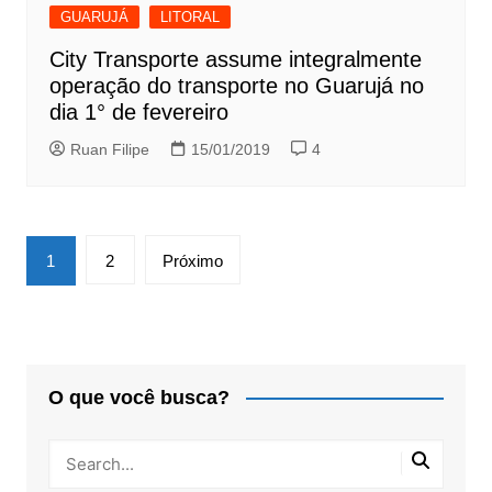
GUARUJÁ
LITORAL
City Transporte assume integralmente
operação do transporte no Guarujá no
dia 1° de fevereiro
Ruan Filipe
15/01/2019
4
Paginação
1
2
Próximo
de
posts
O que você busca?