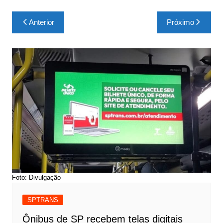
Navegação
Anterior
Próximo
de
Post
Foto: Divulgação
SPTRANS
Ônibus de SP recebem telas digitais