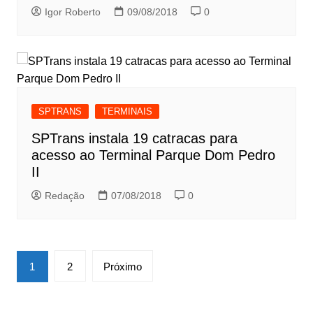
Igor Roberto
09/08/2018
0
SPTRANS
TERMINAIS
SPTrans instala 19 catracas para
acesso ao Terminal Parque Dom Pedro
II
Redação
07/08/2018
0
Paginação
1
2
Próximo
de
posts