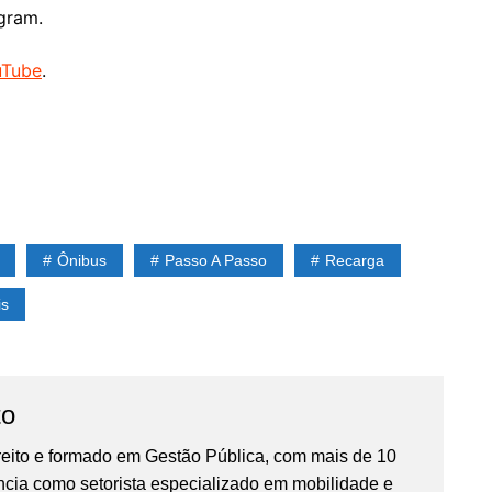
gram.
uTube
.
Ônibus
Passo A Passo
Recarga
is
to
reito e formado em Gestão Pública, com mais de 10
ncia como setorista especializado em mobilidade e