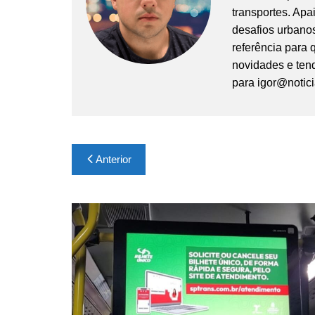
transportes. Apa
desafios urbanos
referência para
novidades e tend
para
igor@notic
Navegação
Anterior
de
Post