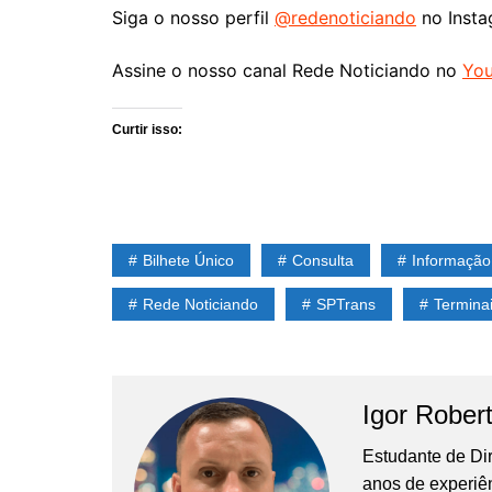
Siga o nosso perfil
@redenoticiando
no Insta
Assine o nosso canal Rede Noticiando no
Yo
Curtir isso:
Bilhete Único
Consulta
Informação
Rede Noticiando
SPTrans
Termina
Igor Rober
Estudante de Di
anos de experiê