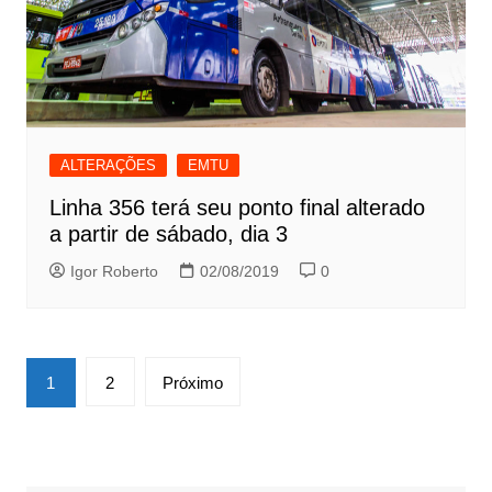
ALTERAÇÕES
EMTU
Linha 356 terá seu ponto final alterado
a partir de sábado, dia 3
Igor Roberto
02/08/2019
0
Paginação
1
2
Próximo
de
posts