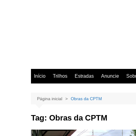
Início
Trilhos
Estradas
Anuncie
Sob
Página inicial
Obras da CPTM
Tag:
Obras da CPTM