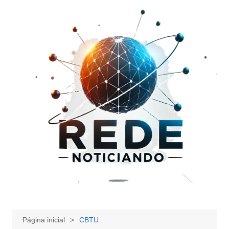
Ir
para
o
conteúdo
Página inicial
CBTU