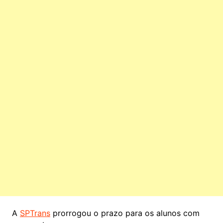
A
SPTrans
prorrogou o prazo para os alunos com