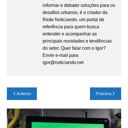
informar e debater soluções para os
desafios urbanos, é o criador da
Rede Noticiando, um portal de
referência para quem busca
entender e acompanhar as
principais novidades e tendências
do setor. Quer falar com o Igor?
Envie e-mail para
igor@noticiando.net
Navegação
Anterior
Próximo
de
Post