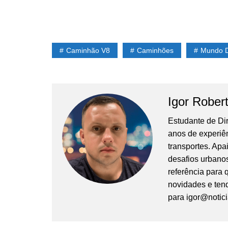
Caminhão V8
Caminhões
Mundo 
Igor Rober
Estudante de Di
anos de experiê
transportes. Apa
desafios urbanos
referência para
novidades e tend
para
igor@notic