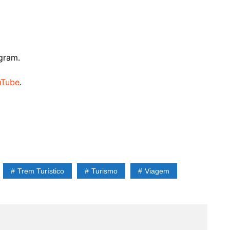
gram.
uTube
.
Trem Turístico
Turismo
Viagem