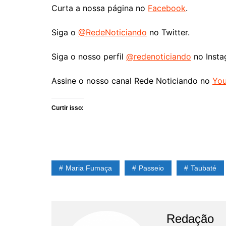
Curta a nossa página no
Facebook
.
Siga o
@RedeNoticiando
no Twitter.
Siga o nosso perfil
@redenoticiando
no Insta
Assine o nosso canal Rede Noticiando no
Yo
Curtir isso:
Maria Fumaça
Passeio
Taubaté
Redação