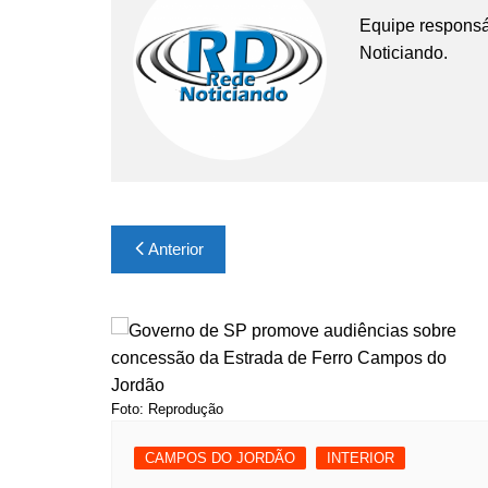
Equipe responsá
Noticiando.
Navegação
Anterior
de
Post
Foto: Reprodução
CAMPOS DO JORDÃO
INTERIOR