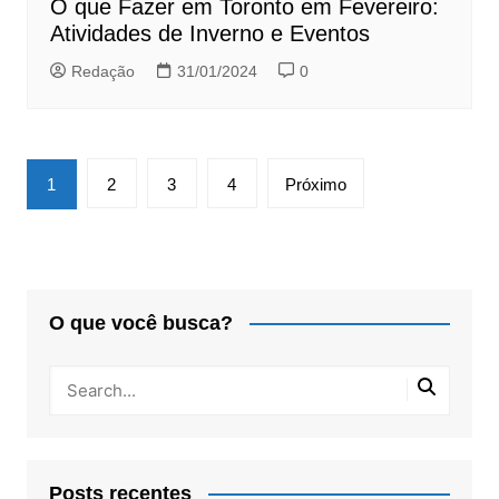
O que Fazer em Toronto em Fevereiro:
Atividades de Inverno e Eventos
Redação
31/01/2024
0
Paginação
1
2
3
4
Próximo
de
posts
O que você busca?
Posts recentes