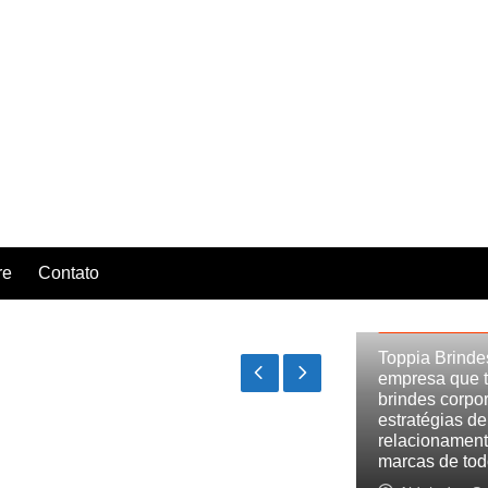
re
Contato
ATUALIDADES
Toppia Brinde
empresa que 
brindes corpo
estratégias de
relacionament
marcas de tod