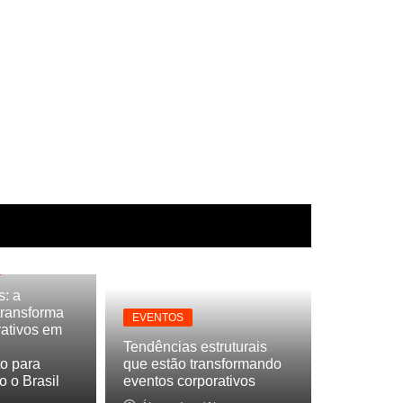
s: a
transforma
EVENTOS
rativos em
Tendências estruturais
o para
que estão transformando
o o Brasil
eventos corporativos