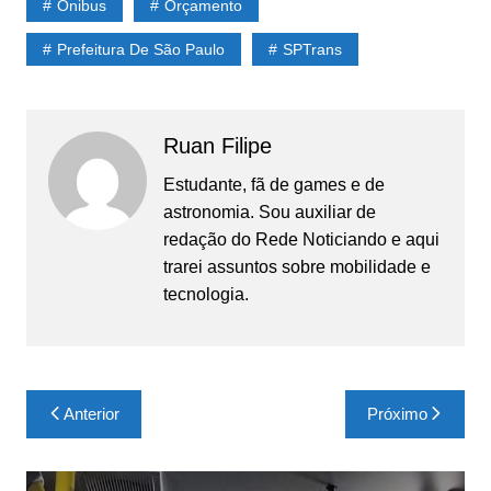
Ônibus
Orçamento
Prefeitura De São Paulo
SPTrans
Ruan Filipe
Estudante, fã de games e de
astronomia. Sou auxiliar de
redação do Rede Noticiando e aqui
trarei assuntos sobre mobilidade e
tecnologia.
Navegação
Anterior
Próximo
de
Post