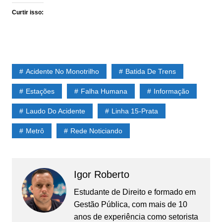
Curtir isso:
Acidente No Monotrilho
Batida De Trens
Estações
Falha Humana
Informação
Laudo Do Acidente
Linha 15-Prata
Metrô
Rede Noticiando
Igor Roberto
Estudante de Direito e formado em
Gestão Pública, com mais de 10
anos de experiência como setorista