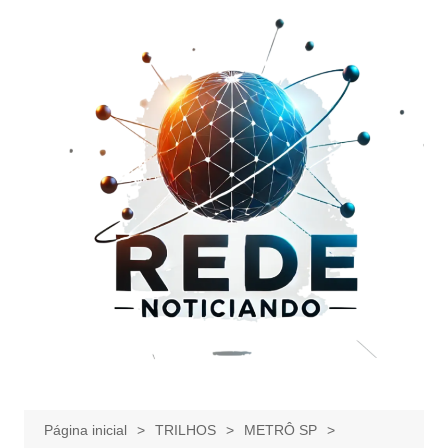
Ir
para
o
conteúdo
Página inicial
TRILHOS
METRÔ SP