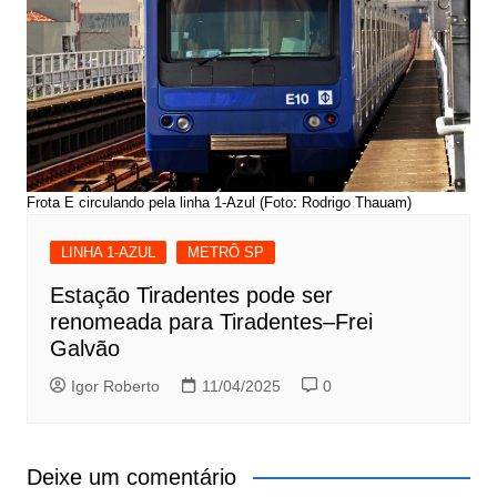
Frota E circulando pela linha 1-Azul (Foto: Rodrigo Thauam)
LINHA 1-AZUL
METRÔ SP
Estação Tiradentes pode ser
renomeada para Tiradentes–Frei
Galvão
Igor Roberto
11/04/2025
0
Deixe um comentário