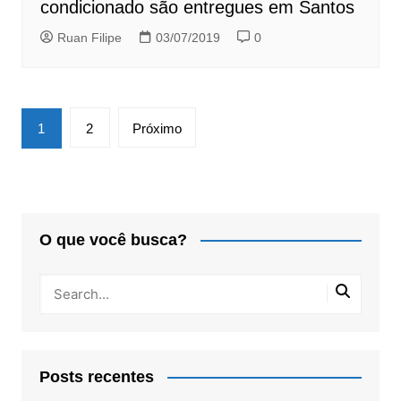
condicionado são entregues em Santos
Ruan Filipe
03/07/2019
0
Paginação
1
2
Próximo
de
posts
O que você busca?
Posts recentes