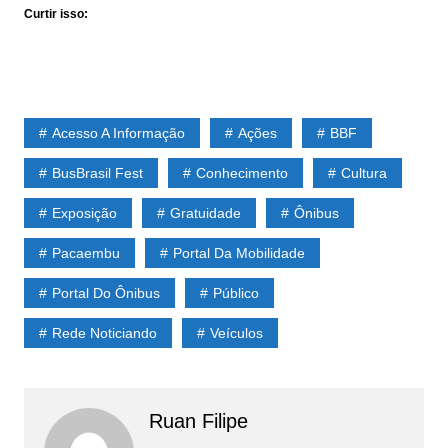
Curtir isso:
Acesso A Informação
Ações
BBF
BusBrasil Fest
Conhecimento
Cultura
Exposição
Gratuidade
Ônibus
Pacaembu
Portal Da Mobilidade
Portal Do Ônibus
Público
Rede Noticiando
Veículos
Ruan Filipe