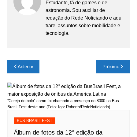
Estudante, fã de games e de
astronomia. Sou auxiliar de
redação do Rede Noticiando e aqui
trarei assuntos sobre mobilidade e
tecnologia.
Navegação
Anterior
Próximo
de
Post
''Cereja do bolo'' como foi chamado a presença do 8000 na Bus
Brasil Fest deste ano (Foto: Igor Roberto/RedeNoticiando)
BUS BRASIL FEST
Álbum de fotos da 12° edição da