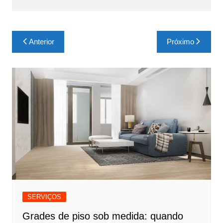
Navegação
Anterior
Próximo
de
Post
SERVIÇOS
Grades de piso sob medida: quando