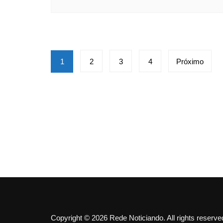
Paginação
1
2
3
4
Próximo
de
posts
Copyright © 2026 Rede Noticiando. All rights reserve