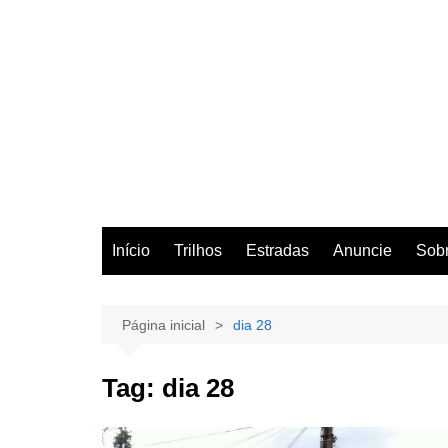
Início
Trilhos
Estradas
Anuncie
Sob
Página inicial
dia 28
Tag:
dia 28