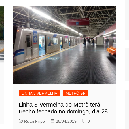
LINHA 3-VERMELHA
METRÔ SP
Linha 3-Vermelha do Metrô terá
trecho fechado no domingo, dia 28
Ruan Filipe
25/04/2019
0