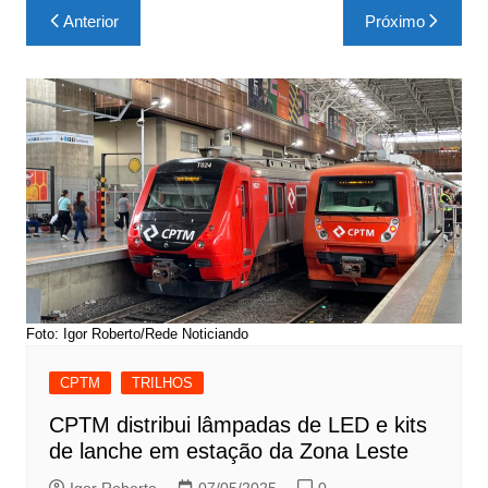
Navegação
Anterior
Próximo
de
Post
Foto: Igor Roberto/Rede Noticiando
CPTM
TRILHOS
CPTM distribui lâmpadas de LED e kits
de lanche em estação da Zona Leste
Igor Roberto
07/05/2025
0