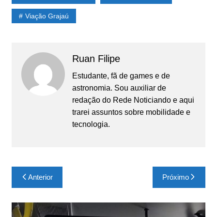
Viação Grajaú
Ruan Filipe
Estudante, fã de games e de
astronomia. Sou auxiliar de
redação do Rede Noticiando e aqui
trarei assuntos sobre mobilidade e
tecnologia.
Navegação
Anterior
Próximo
de
Post