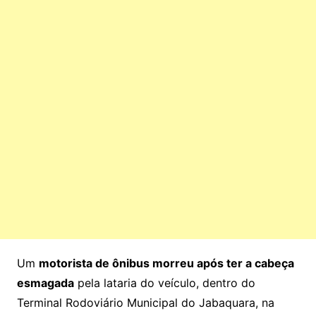
Um
motorista de ônibus morreu após ter a cabeça
esmagada
pela lataria do veículo, dentro do
Terminal Rodoviário Municipal do Jabaquara, na