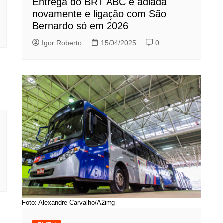
Entrega do BRT ABC é adiada
novamente e ligação com São
Bernardo só em 2026
Igor Roberto
15/04/2025
0
Foto: Alexandre Carvalho/A2img