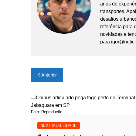
anos de experiê
transportes. Apa
desafios urbanos
referência para
novidades e tend
para
igor@notic
Navegação
Anterior
de
Post
Foto: Reprodução
NEXT MOBILIDADE