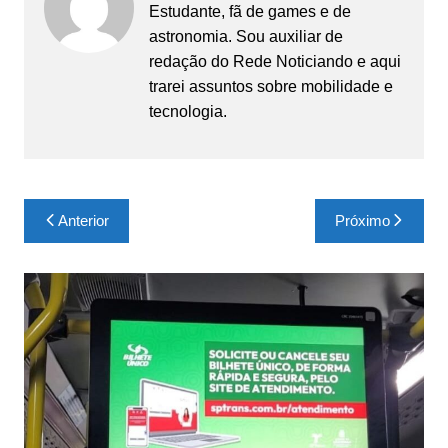
Estudante, fã de games e de
astronomia. Sou auxiliar de
redação do Rede Noticiando e aqui
trarei assuntos sobre mobilidade e
tecnologia.
Navegação
Anterior
Próximo
de
Post