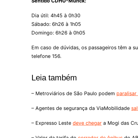
Sentido CDHU-Munck:
Dia útil: 4h45 à 0h30
Sábado: 6h26 à 1h05
Domingo: 6h26 à 0h05
Em caso de dúvidas, os passageiros têm a su
telefone 156.
Leia também
– Metroviários de São Paulo podem
paralisar
– Agentes de segurança da ViaMobilidade
sa
– Expresso Leste
deve chegar
a Mogi das Cru
– Valor da tarifa do
corredor de ônibus
do ABC