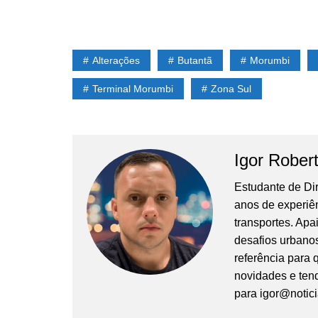
Alterações
Butantã
Morumbi
Terminal Morumbi
Zona Sul
Igor Rober
Estudante de Di
anos de experiê
transportes. Apa
desafios urbanos
referência para
novidades e tend
para
igor@notic