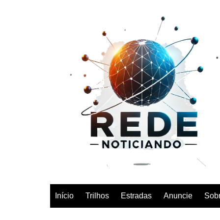
Ir
para
o
conteúdo
Início
Trilhos
Estradas
Anuncie
Sob