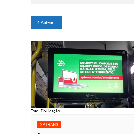
Navegação
Anterior
de
Post
Foto: Divulgação
SPTRANS