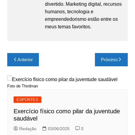
divertido. Marketing digital, recursos
humanos, tecnologia e
empreendedorismo estão entre os
meus temas favoritos.
Navegação
Anterior
Próximo
de
Post
Foto de Thirdman
ESPORTES
Exercício físico como pilar da juventude
saudável
Redação
03/06/2025
0