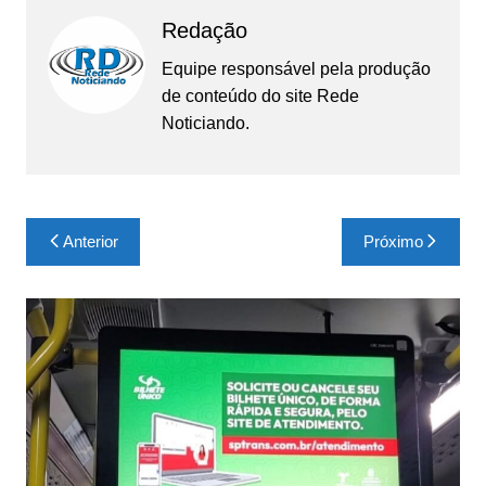
Redação
Equipe responsável pela produção
de conteúdo do site Rede
Noticiando.
Navegação
Anterior
Próximo
de
Post