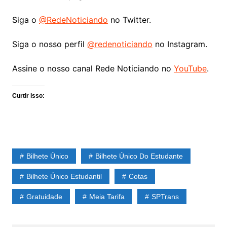
Siga o
@RedeNoticiando
no Twitter.
Siga o nosso perfil
@redenoticiando
no Instagram.
Assine o nosso canal Rede Noticiando no
YouTube
.
Curtir isso:
Bilhete Único
Bilhete Único Do Estudante
Bilhete Único Estudantil
Cotas
Gratuidade
Meia Tarifa
SPTrans