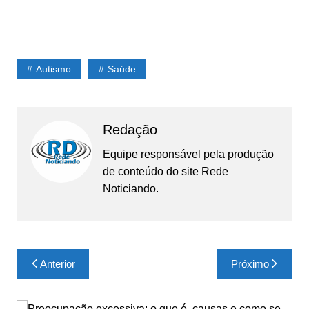
Autismo
Saúde
Redação
Equipe responsável pela produção
de conteúdo do site Rede
Noticiando.
Navegação
Anterior
Próximo
de
Post