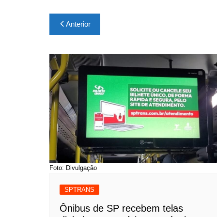
Navegação
Anterior
de
Post
Foto: Divulgação
SPTRANS
Ônibus de SP recebem telas