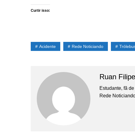
Curtir isso:
Acidente
Rede Noticiando
Trólebu
Ruan Filip
Estudante, fã de
Rede Noticiando 