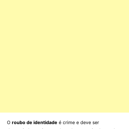
O
roubo de identidade
é crime e deve ser