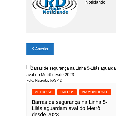
Noticiando.
Navegação
Anterior
de
Post
Foto: Reprodução/SP 2
METRÔ SP
TRILHOS
VIAMOBILIDADE
Barras de segurança na Linha 5-
Lilás aguardam aval do Metrô
desde 2023