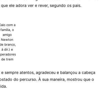
 que ele adora ver e rever, segundo os pais.
Caio com a
família, o
amigo
Newton
de branco,
à dir.) e
operadores
de trem
os e sempre atentos, agradeceu e balançou a cabeça
ostado do percurso. À sua maneira, mostrou que o
ida.