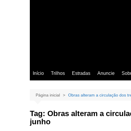
Início
Trilhos
Estradas
Anuncie
Sob
Página inicial
Obras alteram a circulação dos tr
Tag:
Obras alteram a circula
junho