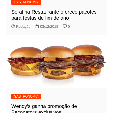
GASTRONOMIA
Serafina Restaurante oferece pacotes
para festas de fim de ano
Redação
03/12/2018
0
GASTRONOMIA
Wendy’s ganha promoção de
Baconators exclusivos