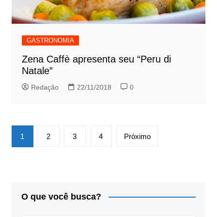
GASTRONOMIA
Zena Caffè apresenta seu “Peru di
Natale”
Redação
22/11/2018
0
Paginação
1
2
3
4
Próximo
de
posts
O que você busca?