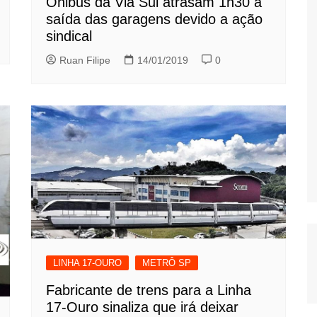
Ônibus da Via Sul atrasam 1h30 a
saída das garagens devido a ação
sindical
Ruan Filipe
14/01/2019
0
LINHA 17-OURO
METRÔ SP
Fabricante de trens para a Linha
17-Ouro sinaliza que irá deixar