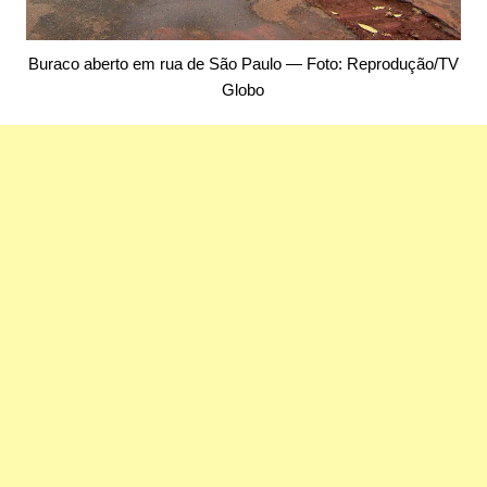
Buraco aberto em rua de São Paulo — Foto: Reprodução/TV
Globo