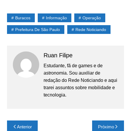
Buracos
Informação
Operação
Prefeitura De São Paulo
Rede Noticiando
Ruan Filipe
Estudante, fã de games e de
astronomia. Sou auxiliar de
redação do Rede Noticiando e aqui
trarei assuntos sobre mobilidade e
tecnologia.
Navegação
Anterior
Próximo